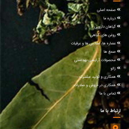
صفحه اصلی
درباره ما
گیاهان دارویی
روغن های گیاهی
عصاره ها، اسانس ها و عرقیات
صمغ ها
محصولات آرایشی-بهداشتی
زالو
همکاری و تولید مشترک
همکاری در فروش و صادرات
تماس با ما
ارتباط با ما