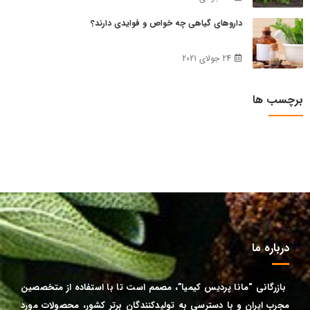
داروهای گیاهی چه خواص و فوایدی دارند؟
24 جولای 2021
برچسب ها
درباره ما
بازرگانی “مانا پردیس کیمیا”، مصمم است تا
با استفاده از
متخصصین
مجرب
ایران
و
با دسترسی به تولیدکنندگان برتر کشور، محصولات مورد