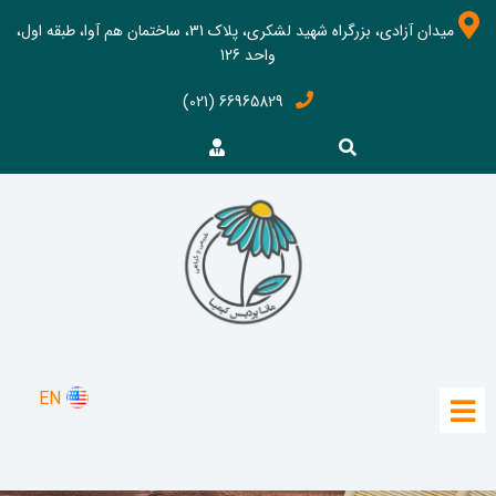
میدان آزادی، بزرگراه شهید لشکری، پلاک 31، ساختمان هم آوا، طبقه اول،
واحد 126
66965829 (021)
EN