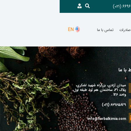
6696582
EN
صادرات
تماس با ما
ط با ما
میدان آزادی، بزرگراه شهید لشکری،
پلاک 31، ساختمان هم آوا، طبقه اول،
واحد 126
66965829 (021)
info@herbalkimia.com