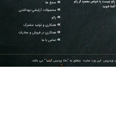
زالو چیست با خواص معجزه گر زالو
صمغ ها
آشنا شوید.
محصولات آرایشی-بهداشتی
زالو
همکاری و تولید مشترک
همکاری در فروش و صادرات
تماس با ما
ب وردپرس
این وب سایت متعلق به “مانا پردیس کیمیا ” می باشد.