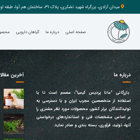
میدان آزادی، بزرگراه شهید لشکری، پلاک 31، ساختمان هم آوا، طبقه اول، واحد 126
صفحه اصلی
درباره ما
گیاهان دارویی
محصول
درباره ما
آخرین مقالا
بازرگانی “مانا پردیس کیمیا”، مصمم است تا
با
استفاده از
متخصصین
مجرب
ایران
و
با دسترسی به
تولیدکنندگان برتر کشور، محصولات مورد نظر مشتری را
بر اساس مشخصات فنی و استانداردهای درخواستی
آنها
، تولید، فرآوری، بسته بندی و صادر نماید.